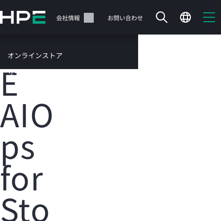
メ
イ
サポート
会社情報
お問い合わせ
ン
HP
の
コ
オンラインストア
ン
E
テ
サービス
ン
お問い合わせ
ツ
AIO
に
ス
キ
ps
ッ
カートは空です
プ
す
for
HPEストアで商品を検索、構成、注文できます。
る
今すぐ購入
Sto