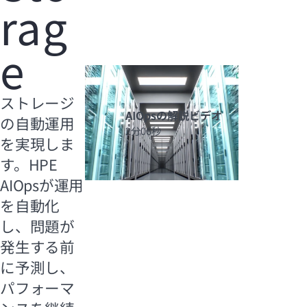
rag
e
ストレージ
AIOpsの解説ビデオ
の自動運用
2分06秒
を実現しま
す。HPE
AIOpsが運用
を自動化
し、問題が
発生する前
に予測し、
パフォーマ