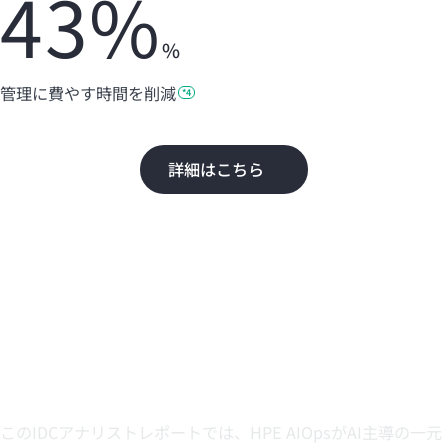
43%
%
管理に費やす時間を
削減
*4
詳細はこちら
AIOpsはIT運用に効率性、シ
ンプルさ、生産性をもたら
す
このIDCアナリストレポートでは、HPE AIOpsがAI主導の一元