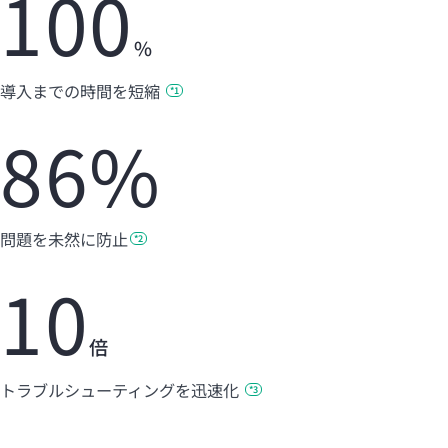
100
%
導入までの時間を短
縮
*1
86%
問題を未然に
防止
*2
10
倍
トラブルシューティングを迅速
化
*3