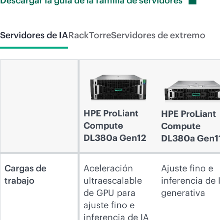
Descargar la guía de la familia de
servidores
Servidores de IA
Rack
Torre
Servidores de extremo
HPE ProLiant
HPE ProLiant
Compute
Compute
DL380a Gen12
DL380a Gen1
Cargas de
Aceleración
Ajuste fino e
trabajo
ultraescalable
inferencia de 
de GPU para
generativa
ajuste fino e
inferencia de IA