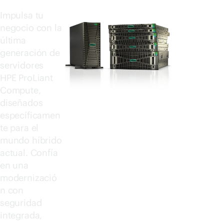
Impulsa tu
negocio con la
última
generación de
servidores
HPE ProLiant
Compute,
diseñados
específicamen
te para el
mundo híbrido
actual. Confía
en una
modernizació
n con
seguridad
integrada,