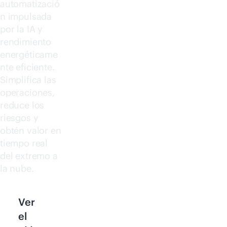
automatizació
n impulsada
por la IA y
rendimiento
energéticame
nte eficiente.
Simplifica las
operaciones,
reduce los
riesgos y
obtén valor en
tiempo real
del extremo a
la nube.
Ver
el