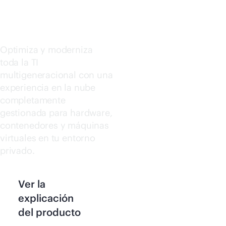
PC7000
Comprar ahora
Optimiza y moderniza
toda la TI
multigeneracional con una
experiencia en la nube
completamente
gestionada para hardware,
contenedores y máquinas
virtuales en tu entorno
privado.
Ver la
explicación
del producto