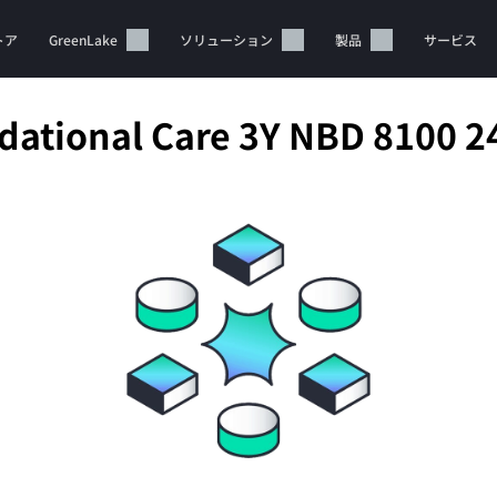
トア
GreenLake
ソリューション
製品
サービス
ational Care 3Y NBD 8100 2
カートは空です
HPEストアで商品を検索、構成、注文できます。
今すぐ購入