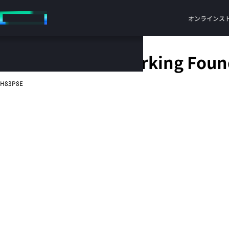
メ
イ
オンラインス
ン
の
コ
HPE Aruba Networking Found
ン
テ
H83P8E
ン
ツ
に
ス
キ
ッ
プ
す
る