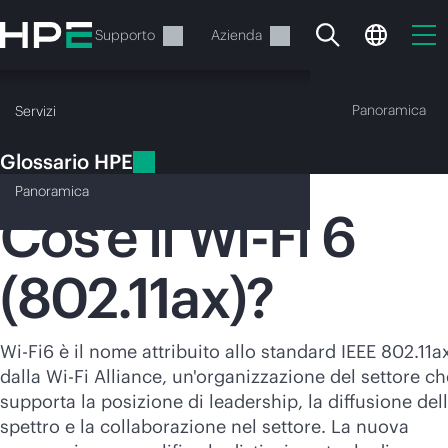
Passa
al
Servizi
Supporto
Azienda
contenuto
principale
Glossario HPE
Panoramica
Servizi
Glossario HPE
Wi-Fi 6
Panoramica
Cos’è il
Wi-Fi
6
(802.11ax)?
Il carrello è attualmente
vuoto
Wi-Fi
6 è il nome attribuito allo standard IEEE 802.11a
Vai al negozio HPE per sfogliare, configurare e
dalla
Wi-Fi
Alliance, un'organizzazione del settore ch
ordinare.
supporta la posizione di leadership, la diffusione del
spettro e la collaborazione nel settore. La nuova