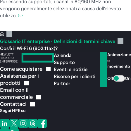
Pur essendo supportati, i canali a 80/160 MHz non
vengono generalmente selezionati a causa dell'elevato
utilizzo.
Glossario IT enterprise - Definizioni di termini chiave
Cos’è il Wi-Fi 6 (802.11ax)?
Animazione
Azienda
e
Supporto
movimento
Come
acquistare
Eventi e notizie
Assistenza per i
Risorse per i clienti
Off
On
prodotti
Partner
Email con il
commerciale
Contattaci
Segui HPE su