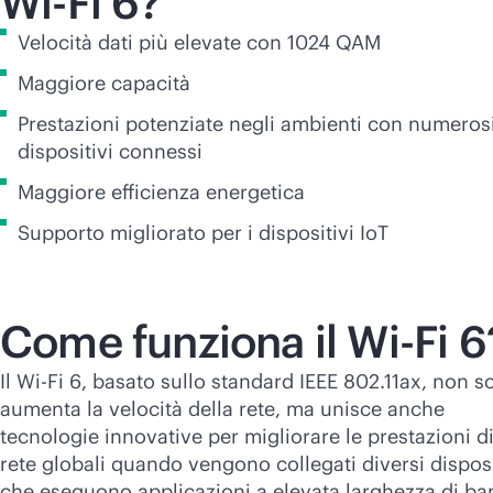
Wi-Fi
6?
Velocità dati più elevate con 1024 QAM
Maggiore capacità
Prestazioni potenziate negli ambienti con numeros
dispositivi connessi
Maggiore efficienza energetica
Supporto migliorato per i dispositivi IoT
Come funziona il
Wi-Fi
6
Il
Wi-Fi
6, basato sullo standard IEEE 802.11ax, non s
aumenta la velocità della rete, ma unisce anche
tecnologie innovative per migliorare le prestazioni d
rete globali quando vengono collegati diversi disposi
che eseguono applicazioni a elevata larghezza di b