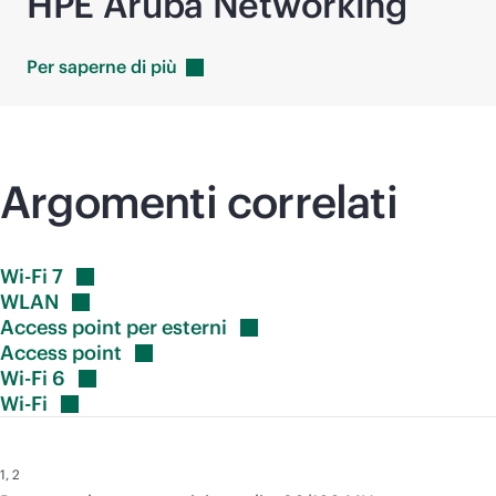
HPE Aruba Networking
Per saperne di
più
Argomenti correlati
Wi-Fi
7
WLAN
Access point per
esterni
Access
point
Wi-Fi
6
Wi-Fi
1
,
2