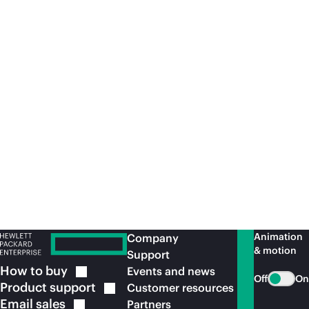
Systems K3000は、ストレージラックあたり最大7,500万IOPSを達
成
5
Cray-1スーパーコンピュータは1975年に発表
6
Hyperion Research Q4 2023 HPC Market Data Report reflecting
CY2023, Supercomputer Segment (May 29, 2024), Hyperion
Research
Recommended for you
Animation
Company
& motion
Support
How to
buy
Events and news
Off
On
Product
support
Customer resources
Email
sales
Partners