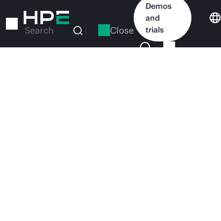
Demos
Skip
to
and
main
Close
trials
Search
content
Share
Print
お知らせ
HPE、オークリッジ国立研
究所の新システム2機を構
築：次世代エクサスケール