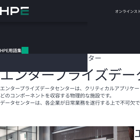
メ
イ
オンラインス
ン
の
コ
HPE用語集
ン
テ
HPE用語集
ン
エンタープライズデータセンター
ツ
に
エンタープライズデー
ス
キ
ッ
エンタープライズデータセンターは、クリティカルアプリケー
プ
どのコンポーネントを収容する物理的な施設です。
す
データセンターは、各企業が日常業務を遂行する上で不可欠で
る