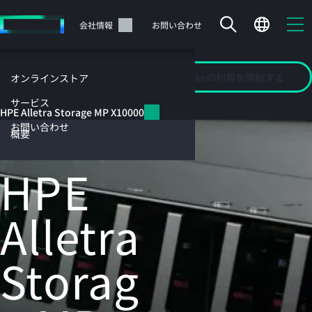
メ
イ
サポート
会社情報
お問い合わせ
ン
の
HPE Alletra
コ
GreenLakeの利用を開始する
Storage MP
概要
オンラインストア
ン
X10000
テ
サービス
HPE Alletra Storage MP X10000
ン
オブジェクトおよびフ
お問い合わせ
ツ
概要
に
ァイルストレージ
ス
HPE
キ
ッ
カートは空です
プ
Alletra
す
HPEストアで商品を検索、構成、注文できます。
る
Storag
今すぐ購入