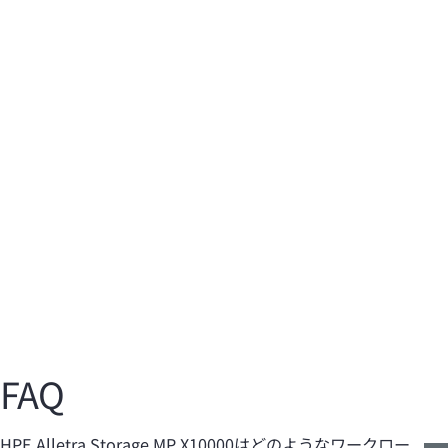
プレスリリース
ブ
HPE、AI対応の統合データプラットフォームを拡
X
張
タ
1つの統合アーキテクチャーにより、GPU使用率を向上
H
させ、推論までの時間を短縮し、負荷がかかっている状
ィ
態でのリカバリ運用をスムーズにします。
強
FAQ
HPE Alletra Storage MP X10000はどのようなワークロー