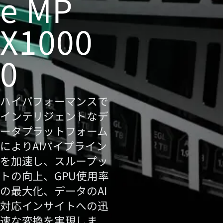
e MP
X1000
0
ハイパフォーマンスで
インテリジェントなデ
ータプラットフォーム
によりAIパイプライン
を加速し、スループッ
トの向上、GPU使用率
の最大化、データのAI
対応インサイトへの迅
速な変換を実現しま