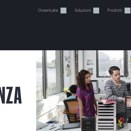
GreenLake
Soluzioni
Prodotti
Il carrello è attualmente vuot
ENZA
ai al negozio HPE per sfogliare, configurare e ordinar
O
Acquista ora