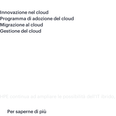
Innovazione nel cloud
Programma di adozione del cloud
Migrazione al cloud
Gestione del cloud
IDC MarketScape 2025 no
consulenza per l’IT ibrid
HPE continua ad ampliare le possibilità dell'IT ibrido
Per saperne di più