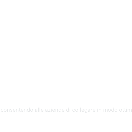
mina HPE leader nei serv
o
, consentendo alle aziende di collegare in modo ottima