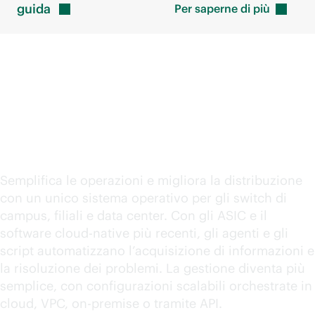
guida
Per saperne di
più
Switch basati su
microservizi e database
Semplifica le operazioni e migliora la distribuzione
con un unico sistema operativo per gli switch di
campus, filiali e data center. Con gli ASIC e il
software
cloud-native
più recenti, gli agenti e gli
script automatizzano l’acquisizione di informazioni e
la risoluzione dei problemi. La gestione diventa più
semplice, con configurazioni scalabili orchestrate in
cloud, VPC,
on-premise
o tramite API.