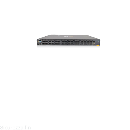
SWI
TCH
SERI
ES
Sicurezza fin