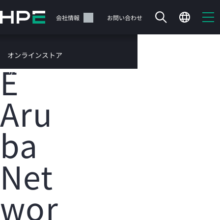
メ
イ
サポート
会社情報
お問い合わせ
ン
HP
の
コ
オンラインストア
ン
E
テ
サービス
ン
お問い合わせ
ツ
Aru
に
ス
キ
ba
ッ
カートは空です
プ
す
Net
HPEストアで商品を検索、構成、注文できます。
る
今すぐ購入
wor