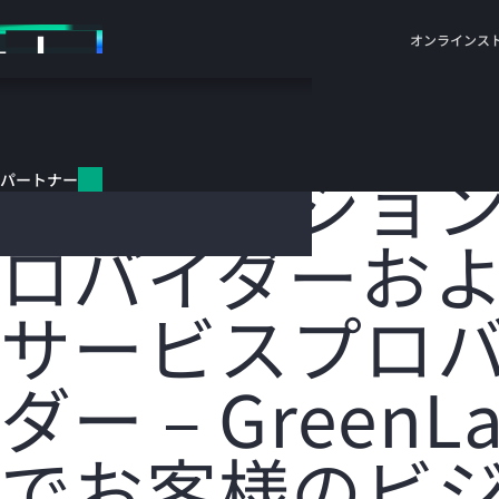
メ
イ
オンラインス
ン
の
コ
パートナー
ン
テ
ソリューショ
パートナー
ン
ツ
に
ロバイダーお
ス
キ
サービスプロ
ッ
プ
す
ダー – GreenL
る
でお客様のビ