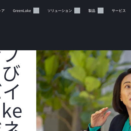
トア
GreenLake
ソリューション
製品
サービス
ンプ
よび
バイ
カートは空です
HPEストアで商品を検索、構成、注文できます。
ake
今すぐ購入
ジネ