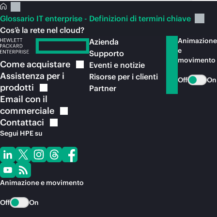
Glossario IT enterprise - Definizioni di termini chiave
Cos’è la rete nel cloud?
Animazione
Azienda
e
Supporto
movimento
Come
acquistare
Eventi e notizie
Assistenza per i
Risorse per i clienti
Off
On
prodotti
Partner
Email con il
commerciale
Contattaci
Segui HPE su
Animazione e movimento
Off
On