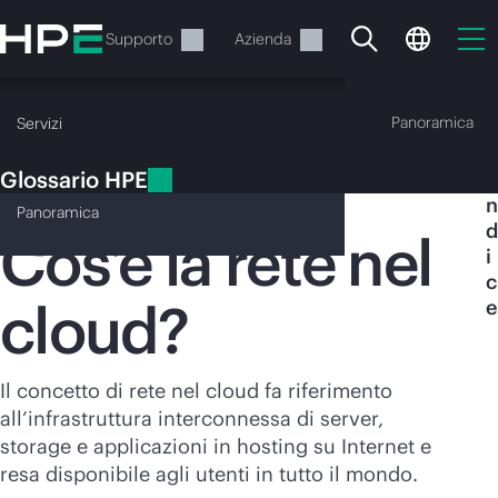
Passa
al
Servizi
Supporto
Azienda
contenuto
principale
Glossario HPE
Panoramica
Servizi
Glossario HPE
I
Rete nel cloud
n
Panoramica
d
Cos’è la rete nel
i
c
cloud?
e
Il carrello è attualmente
vuoto
Il concetto di rete nel cloud fa riferimento
Vai al negozio HPE per sfogliare, configurare e
all’infrastruttura interconnessa di server,
ordinare.
storage e applicazioni in hosting su Internet e
resa disponibile agli utenti in tutto il mondo.