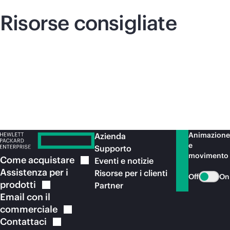
Risorse consigliate
Animazione
Azienda
e
Supporto
movimento
Come
acquistare
Eventi e notizie
Assistenza per i
Risorse per i clienti
Off
On
prodotti
Partner
Email con il
commerciale
Contattaci