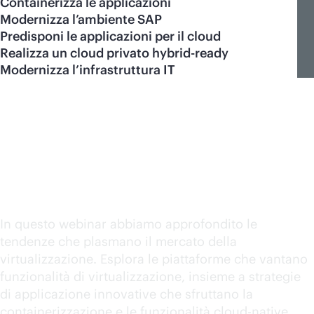
Containerizza le applicazioni
Modernizza l’ambiente SAP
Predisponi le applicazioni per il cloud
Realizza un cloud privato hybrid-ready
Modernizza l’infrastruttura IT
Esplora le strategie di
virtualizzazione con HPE
In questo webinar abbiamo approfondito le
tendenze che plasmano il mercato della
virtualizzazione. Esplora le piattaforme che vantano
funzionalità di virtualizzazione, insieme a strategie
di applicazione innovative che sfruttano la
containerizzazione e le funzionalità
cloud-native
.