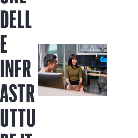
Acquista ora
DELL
E
INFR
ASTR
UTTU