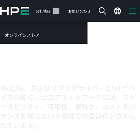
メ
イ
サポート
会社情報
お問い合わせ
ン
Telco Coreコアソリュ
の
コ
オンラインストア
ン
ーション - サブスクラ
テ
サービス
ン
イバーデータ管理
お問い合わせ
ツ
に
(SDM)
ス
キ
ッ
4Gと5G、およびサブスクライバーとIoTデバ
カートは空です
プ
イスの間に立つコアネットワークには、スケ
す
HPEストアで商品を検索、構成、注文できます。
ーラビリティ、可用性、複雑さ、コストのバ
る
ランスを取るという意味での最適化が求めら
今すぐ購入
れています。