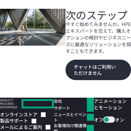
次のステップ
今すぐ始めてみませんか。HPE
エキスパートを交えて、購入オ
プションの検討やビジネスニー
ズに最適なソリューションを探
すこともできます。
チャットはご利用い
ただけません
アニメーション
会社
とモーション
サポート
オンラインストア
ニュースとイベン
オフ
オン
ト
製品サポート
お客様向け関連情
メールによるご案内
報