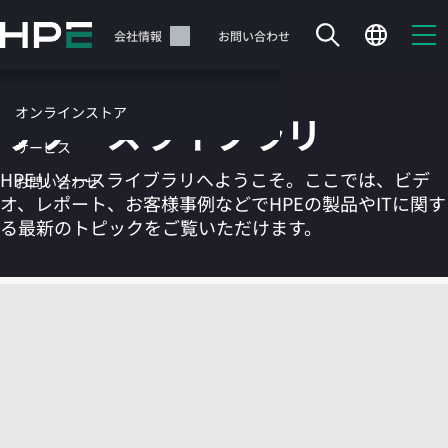
メ
イ
サポート
会社情報
お問い合わせ
ン
の
コ
オンラインストア
リソースライブラリ
ン
テ
サービス
ン
HPEリソースライブラリへようこそ。ここでは、ビデ
お問い合わせ
ツ
オ、レポート、お客様事例などでHPEの製品やITに関す
に
る最新のトピックをご覧いただけます。
ス
キ
ッ
カートは空です
プ
す
HPEストアで商品を検索、構成、注文できます。
る
今すぐ購入