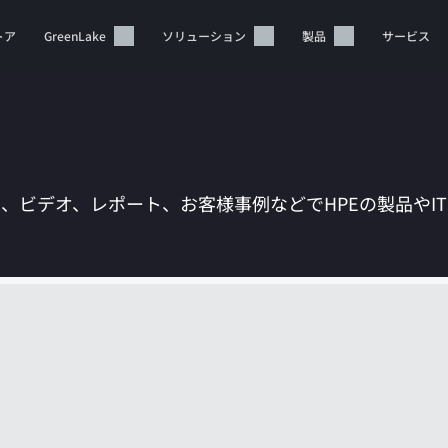
トア
GreenLake
ソリューション
製品
サービス
は、ビデオ、レポート、お客様事例などでHPEの製品やI
カートは空です
HPEストアで商品を検索、構成、注文できます。
今すぐ購入