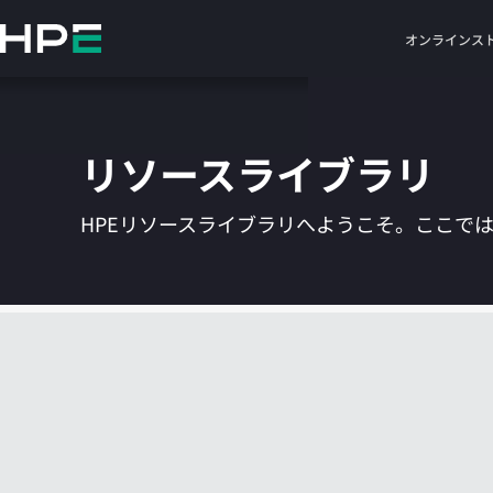
メ
イ
オンラインス
ン
の
コ
ン
リソースライブラリ
テ
ン
ツ
HPEリソースライブラリへようこそ。ここで
に
ス
キ
ッ
プ
す
る