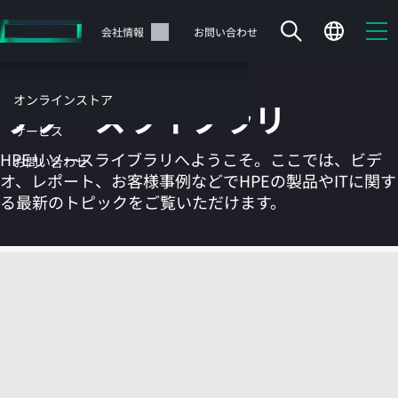
メ
イ
サポート
会社情報
お問い合わせ
ン
の
コ
オンラインストア
リソースライブラリ
ン
テ
サービス
ン
HPEリソースライブラリへようこそ。ここでは、ビデ
お問い合わせ
ツ
オ、レポート、お客様事例などでHPEの製品やITに関す
に
る最新のトピックをご覧いただけます。
ス
キ
ッ
カートは空です
プ
す
HPEストアで商品を検索、構成、注文できます。
る
今すぐ購入