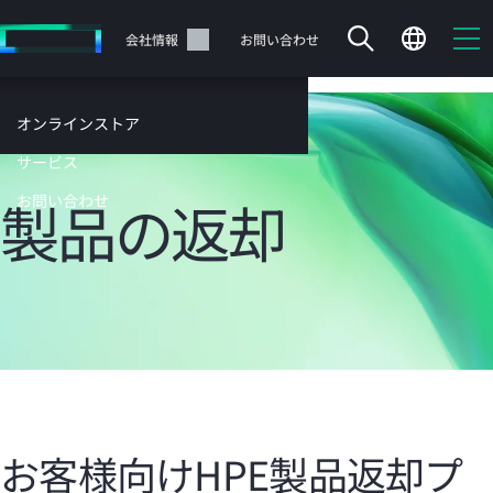
メ
イ
サポート
会社情報
お問い合わせ
ン
の
コ
オンラインストア
ン
テ
サービス
ン
製品の返却
お問い合わせ
ツ
に
ス
キ
ッ
カートは空です
プ
す
HPEストアで商品を検索、構成、注文できます。
る
今すぐ購入
お客様向けHPE製品返却プ