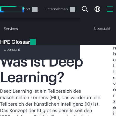
Zum
Hauptinhalt
rvices
Support
Unternehmen
wechseln
HPE Glossar
Übersicht
Services
HPE Glossar
I
Deep Learning
n
Übersicht
h
Was ist Deep
a
l
Learning?
t
Ihr Warenkorb ist aktuell
s
leer
v
e
Deep Learning ist ein Teilbereich des
r
Besuchen Sie den HPE Store zum Stöbern,
maschinellen Lernens (ML), das wiederum ein
z
Konfigurieren und Bestellen.
Teilbereich der künstlichen Intelligenz (KI) ist.
e
Das Konzept der KI gibt es bereits seit den
i