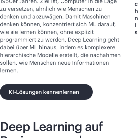
1950er Jahren. Ziel ist, Computer in die Lage
Jetzt kaufen
c
zu versetzen, ähnlich wie Menschen zu
h
denken und abzuwägen. Damit Maschinen
n
denken können, konzentriert sich ML darauf,
i
wie sie lernen können, ohne explizit
s
programmiert zu werden. Deep Learning geht
dabei über ML hinaus, indem es komplexere
hierarchische Modelle erstellt, die nachahmen
sollen, wie Menschen neue Informationen
lernen.
KI-Lösungen kennenlernen
Deep Learning auf