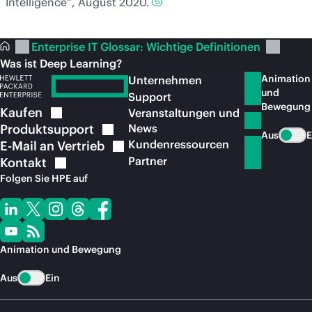
Intelligence“, August 2020.
Enterprise IT Glossar: Wichtige Definitionen
Was ist Deep Learning?
Animation
Unternehmen
und
Support
Bewegung
Kaufen
Veranstaltungen und
Produktsupport
News
Aus
E
Kundenressourcen
E-Mail an
Vertrieb
Partner
Kontakt
Folgen Sie HPE auf
Animation und Bewegung
Aus
Ein