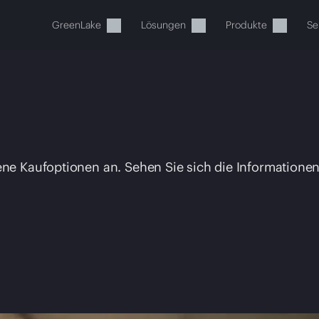
GreenLake
Lösungen
Produkte
Se
ne Kaufoptionen an. Sehen Sie sich die Informationen 
Ihr Warenkorb ist aktuell leer
 Sie den HPE Store zum Stöbern, Konfigurieren und B
Jetzt kaufen