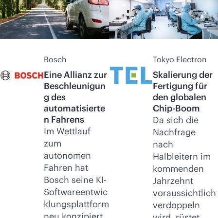
Bosch
Tokyo Electron
Eine Allianz zur
Skalierung der
Beschleunigun
Fertigung für
g des
den globalen
automatisierte
Chip-Boom
n Fahrens
Da sich die
Im Wettlauf
Nachfrage
zum
nach
autonomen
Halbleitern im
Fahren hat
kommenden
Bosch seine KI-
Jahrzehnt
Softwareentwic
voraussichtlich
klungsplattform
verdoppeln
neu konzipiert,
wird, rüstet