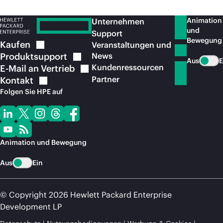
Animation
Unternehmen
und
Support
Bewegung
Kaufen
Veranstaltungen und
Produktsupport
News
Aus
E
Kundenressourcen
E-Mail an
Vertrieb
Partner
Kontakt
Folgen Sie HPE auf
Animation und Bewegung
Aus
Ein
© Copyright 2026 Hewlett Packard Enterprise
Development LP