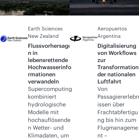
Earth Sciences
Aeropuertos
New Zealand
Argentina
Flussvorhersage
Digitalisierung
n in
von Workflows
lebensrettende
zur
Hochwasserinfo
Transformation
rmationen
der nationalen
verwandeln
Luftfahrt
Supercomputing
Von
kombiniert
Passagiererleb
hydrologische
issen über
Modelle mit
Frachtabfertigu
hochauflösende
ng bis hin zum
n Wetter- und
Flugmanageme
Klimadaten, um
nt –