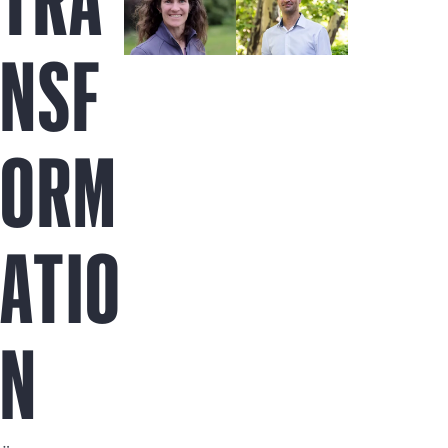
TRA
NSF
ORM
ATIO
N