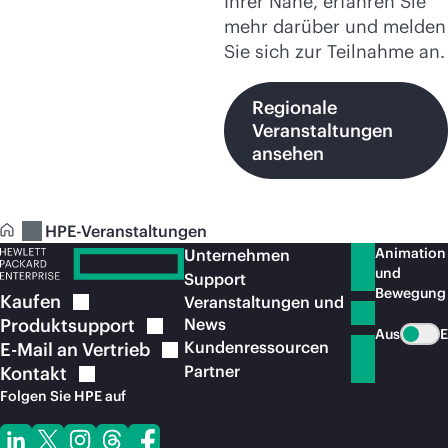
Ihrer Nähe, erfahren Sie
mehr darüber und melden
Sie sich zur Teilnahme an.
Regionale
Veranstaltungen
ansehen
HPE-Veranstaltungen
Animation
Unternehmen
und
Support
Bewegung
Kaufen
Veranstaltungen und
Produktsupport
News
Aus
E
Kundenressourcen
E-Mail an
Vertrieb
Partner
Kontakt
Folgen Sie HPE auf