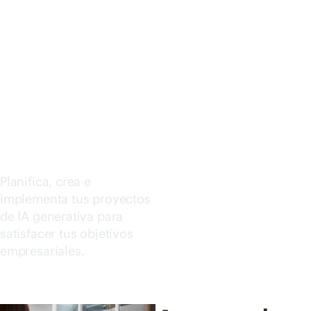
Comprar ahora
GENERA
TIVA
Planifica, crea e
implementa tus proyectos
de IA generativa para
satisfacer tus objetivos
empresariales.