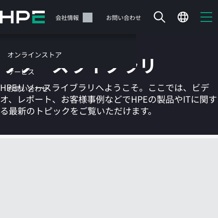
メ
イ
サポート
会社情報
お問い合わせ
ン
の
コ
オンラインストア
リソースライブラリ
ン
テ
サービス
ン
HPEリソースライブラリへようこそ。ここでは、ビデ
お問い合わせ
ツ
オ、レポート、お客様事例などでHPEの製品やITに関す
に
る最新のトピックをご覧いただけます。
ス
キ
ッ
カートは空です
プ
す
HPEストアで商品を検索、構成、注文できます。
る
今すぐ購入