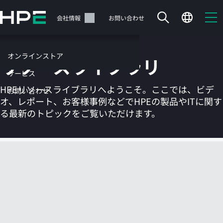
メ
イ
サポート
会社情報
お問い合わせ
ン
の
コ
オンラインストア
リソースライブラリ
ン
テ
サービス
ン
HPEリソースライブラリへようこそ。ここでは、ビデ
お問い合わせ
ツ
オ、レポート、お客様事例などでHPEの製品やITに関す
に
る最新のトピックをご覧いただけます。
ス
キ
ッ
カートは空です
プ
す
HPEストアで商品を検索、構成、注文できます。
る
今すぐ購入