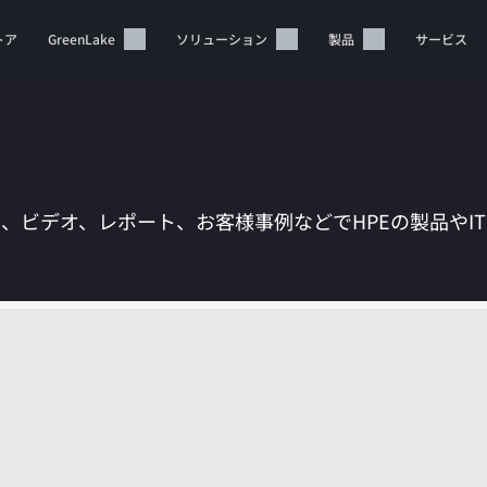
トア
GreenLake
ソリューション
製品
サービス
は、ビデオ、レポート、お客様事例などでHPEの製品やI
カートは空です
HPEストアで商品を検索、構成、注文できます。
今すぐ購入