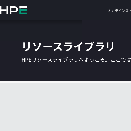
メ
イ
オンラインス
ン
の
コ
ン
リソースライブラリ
テ
ン
ツ
HPEリソースライブラリへようこそ。ここで
に
ス
キ
ッ
プ
す
る