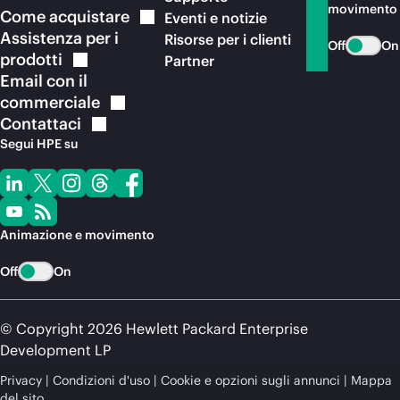
movimento
Come
acquistare
Eventi e notizie
Assistenza per i
Risorse per i clienti
Off
On
prodotti
Partner
Email con il
commerciale
Contattaci
Segui HPE su
Animazione e movimento
Off
On
© Copyright 2026 Hewlett Packard Enterprise
Development LP
Privacy
Condizioni d'uso
Cookie e opzioni sugli annunci
Mappa
del sito