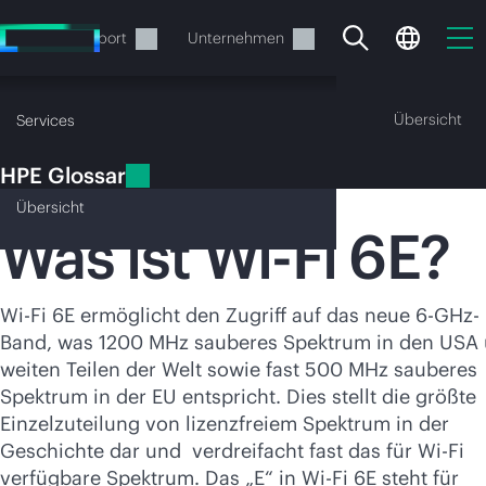
Zum
Hauptinhalt
rvices
Support
Unternehmen
wechseln
HPE Glossar
Übersicht
Services
HPE Glossar
Wi-Fi 6E
Übersicht
Was ist
Wi-Fi
6E?
Ihr Warenkorb ist aktuell
Wi-Fi
6E ermöglicht den Zugriff auf das neue 6-GHz-
Band, was 1200 MHz sauberes Spektrum in den USA
leer
weiten Teilen der Welt sowie fast 500 MHz sauberes
Spektrum in der EU entspricht. Dies stellt die größte
Besuchen Sie den HPE Store zum Stöbern,
Einzelzuteilung von lizenzfreiem Spektrum in der
Konfigurieren und Bestellen.
Geschichte dar und verdreifacht fast das für
Wi-Fi
verfügbare Spektrum. Das „E“ in
Wi-Fi
6E steht für