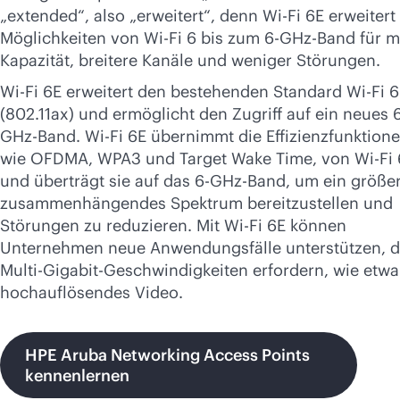
Jetzt kaufen
„extended“, also „erweitert“, denn
Wi-Fi
6E erweitert
Möglichkeiten von
Wi-Fi
6 bis zum 6-GHz-Band für m
Kapazität, breitere Kanäle und weniger Störungen.
Wi-Fi
6E erweitert den bestehenden Standard
Wi-Fi
6
(802.11ax) und ermöglicht den Zugriff auf ein neues 
GHz-Band.
Wi-Fi
6E übernimmt die Effizienzfunktione
wie OFDMA, WPA3 und Target Wake Time, von
Wi-Fi
und überträgt sie auf das 6-GHz-Band, um ein größe
zusammenhängendes Spektrum bereitzustellen und
Störungen zu reduzieren. Mit
Wi-Fi
6E können
Unternehmen neue Anwendungsfälle unterstützen, d
Multi-Gigabit-Geschwindigkeiten erfordern, wie etwa
hochauflösendes Video.
HPE Aruba Networking Access Points
kennenlernen