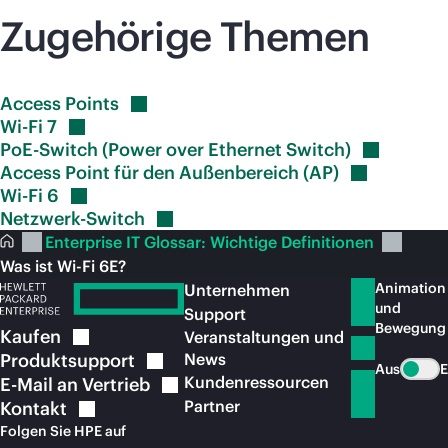
Zugehörige Themen
Access
Points
Wi-Fi
7
PoE-Switch (Power over Ethernet
Switch)
Access Point für den Außenbereich
(AP)
Wi-Fi
6
Netzwerk-Switch
Enterprise IT Glossar: Wichtige Definitionen
Was ist Wi-Fi 6E?
Animation
Unternehmen
und
Support
Bewegung
Kaufen
Veranstaltungen und
Produktsupport
News
Aus
E
Kundenressourcen
E-Mail an
Vertrieb
Partner
Kontakt
Folgen Sie HPE auf