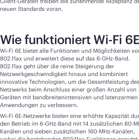
Client-Geräten treiben die zunehmende Akzeptanz d
neuen Standards voran.
Wie funktioniert
Wi-Fi
6E
Wi-Fi
6E bietet alle Funktionen und Möglichkeiten vo
802.11ax und erweitert diese auf das 6-GHz-Band.
802.11ax geht über die reine Steigerung der
Netzwerkgeschwindigkeit hinaus und kombiniert
innovative Technologien, um die Gesamtleistung de
Netzwerks beim Anschluss einer großen Anzahl von
Geräten mit bandbreitenintensiven und latenzarmen
Anwendungen zu verbessern.
Wi-Fi
6E-Netzwerke bieten eine erhöhte Kapazität du
den Betrieb im 6-GHz-Band mit 14 zusätzlichen 80-M
Kanälen und sieben zusätzlichen 160-MHz-Kanälen,