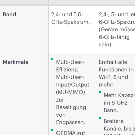
Band
2,4- und 5,0-
2,4-, 5- und je
GHz-Spektrum.
6-GHz-Spektr
(Geräte müss
6-GHz-fähig
sein).
Merkmale
Multi-User-
Enthält alle
Effizienz,
Funktionen in
Multi-User-
Wi‑Fi 6 und
Input/Output
mehr:
(MU-MIMO)
Mehr Kapazi
zur
im 6-GHz-
Beseitigung
Band.
von
Breitere
Engpässen.
Kanäle, bis 
OFDMA zur