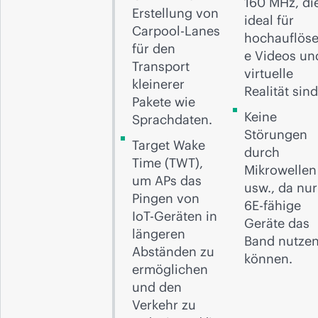
160 MHz, di
Erstellung von
ideal für
Carpool-Lanes
hochauflös
für den
e Videos un
Transport
virtuelle
kleinerer
Realität sind
Pakete wie
Keine
Sprachdaten.
Störungen
Target Wake
durch
Time (TWT),
Mikrowellen
um APs das
usw., da nur
Pingen von
6E-fähige
IoT-Geräten in
Geräte das
längeren
Band nutze
Abständen zu
können.
ermöglichen
und den
Verkehr zu