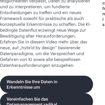
Möglichkeiten verpasst, Daten zu analysieren
Jetzt kaufen
c
und zu interpretieren, um fundierte
h
Entscheidungen zu treffen und ein neues
n
Framework sowohl für praktische als auch
i
konzeptuelle Erkenntnisse zu schaffen. Die KI-
s
bedingte Datenflut erzwingt neue Wege zur
Bewältigung alter Herausforderungen.
Erfahren Sie in diesem Video mehr über das
neue, auf „hybrid by design“ basierende
Datenparadigma, um die Versprechen und
Gefahren von KI sowie alle beispiellosen
Datenherausforderungen anzugehen.
Wandeln Sie Ihre Daten in
Erkenntnisse um
Vereinfachen Sie das
Datamanagement radikal