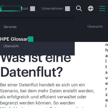
Zum
Hauptinhalt
rvices
Support
Unternehmen
wechseln
HPE Glossar
Übersicht
Services
HPE Glossar
I
Datenflut
n
Übersicht
h
Was ist eine
a
l
Datenflut?
t
Ihr Warenkorb ist aktuell
s
leer
v
e
Bei einer Datenflut handelt es sich um ein
r
Besuchen Sie den HPE Store zum Stöbern,
Szenario, bei dem mehr Daten erstellt werden,
z
Konfigurieren und Bestellen.
als erfolgreich und effizient verwaltet oder
e
begrenzt werden können. So werden
i