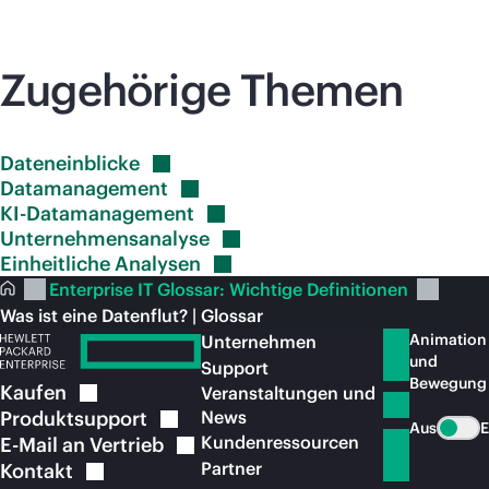
Zugehörige Themen
Dateneinblicke
Datamanagement
KI-Datamanagement
Unternehmensanalyse
Einheitliche
Analysen
Enterprise IT Glossar: Wichtige Definitionen
Was ist eine Datenflut? | Glossar
Animation
Unternehmen
und
Support
Bewegung
Kaufen
Veranstaltungen und
Produktsupport
News
Aus
E
Kundenressourcen
E-Mail an
Vertrieb
Partner
Kontakt