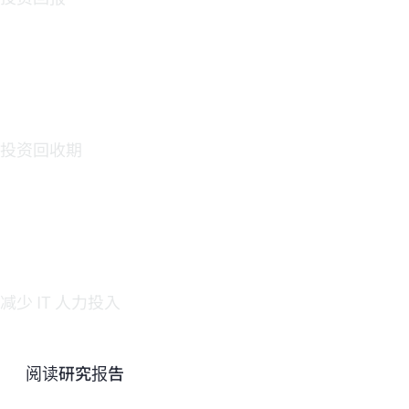
<6
个月
投资回收期
平均
30%。
减少 IT 人力投入
阅读研究报告