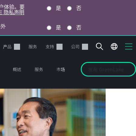
的用户体验。要
是
否
E 隐私声明
海外
是
否
产品
服务
支持
公司
发布 GreenLake
概述
服务
市场