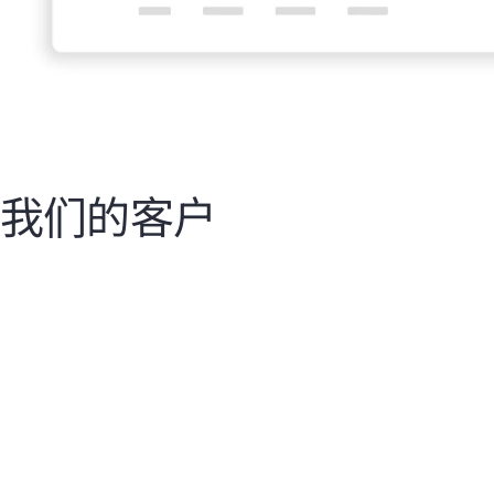
我们的客户
矢志创新的保险业
靠
革
我们得以大幅缩短交付周期，进而为业务
运营提供无缝支撑，更敏捷地响应公司各项
需求。
灵