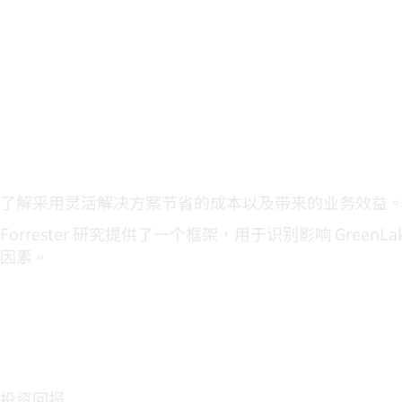
HPE 委托 Forrester Co
《GreenLake Flex Solutio
了解采用灵活解决方案节省的成本以及带来的业务效益
Forrester 研究提供了一个框架，用于识别影响 GreenLa
因素。
159%
高达
投资回报