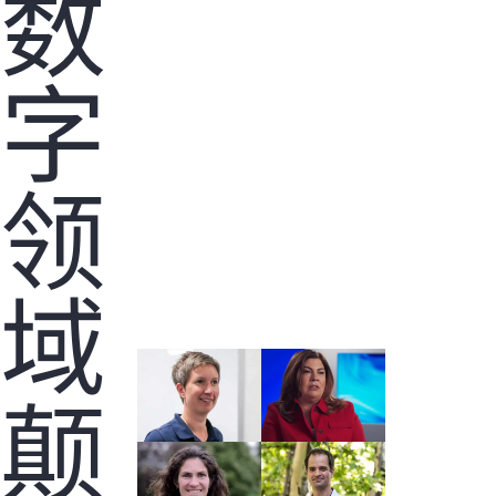
数
字
您的购物车目前是空的
前往 HPE 商店浏览、配置和订购。
领
立即购买
域
颠