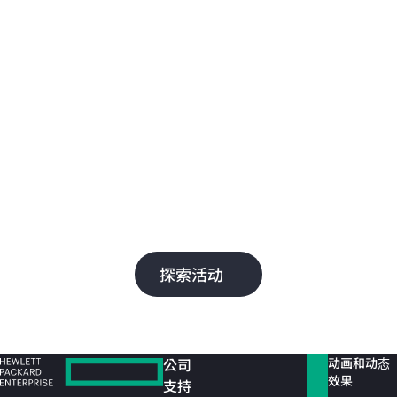
Discover 2025
Dis
智能网络
智
HPE Aruba Networking 通过为哈里里德国
了解
际机场、7-Eleven 和 Nobu Hotels 等客户提
和 
供 AI 驱动型自动化、无缝管理和安全连接，
等
为其发展加油助力。
云
成
探索活动
公司
动画和动态
效果
支持