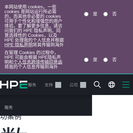
本网站使用 cookies。一些
cookies 是网站运行所必需
是
否
的，而其他非必要的 cookies
可用于个性化和增强您的用户
体验。要了解更多信息，请访
问我们的 HPE 隐私声明。同
意选择性的 Cookies，以及
HPE 处理我的个人信息并根据
HPE 隐私声明
将其传输到海外
在管理 Cookies 的过程中，
HPE 可能会根据 HPE隐私声
是
否
明和
个人信息跨境传输同意函
将我的个人信息传输到海外
跳
转
产品
服务
支持
公司
到
主
目
HPE 客户成
服务
录
功案例