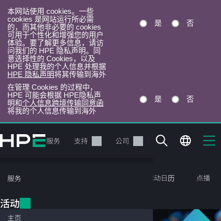
本网站使用 cookies。一些
cookies 是网站运行所必需
是
否
的，而其他非必要的 cookies
可用于个性化和增强您的用户
体验。要了解更多信息，请访
问我们的 HPE 隐私声明。同
意选择性的 Cookies，以及
HPE 处理我的个人信息并根据
HPE 隐私声明
将其传输到海外
在管理 Cookies 的过程中，
HPE 可能会根据 HPE隐私声
是
否
明和
个人信息跨境传输同意函
将我的个人信息传输到海外
跳
转
产品
服务
支持
公司
到
主
目
活动
主页
HPE Discover
活动日历
点播
服务
录
HPE
活动
主页