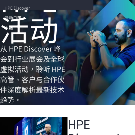
HPE
Discover
活动
活动日历
您的购物车目前是空的
点播
前往 HPE 商店浏览、配置和订购。
从 HPE Discover 峰
会到行业展会及全球
立即购买
虚拟活动，聆听 HPE
高管、客户与合作伙
伴深度解析最新技术
趋势。
HPE