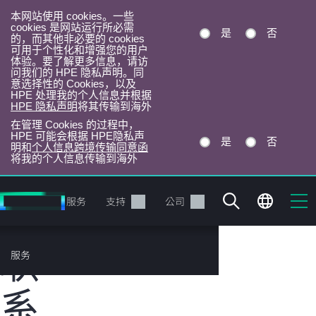
本网站使用 cookies。一些
cookies 是网站运行所必需
是
否
的，而其他非必要的 cookies
可用于个性化和增强您的用户
体验。要了解更多信息，请访
问我们的 HPE 隐私声明。同
意选择性的 Cookies，以及
HPE 处理我的个人信息并根据
HPE 隐私声明
将其传输到海外
在管理 Cookies 的过程中，
HPE 可能会根据 HPE隐私声
是
否
明和
个人信息跨境传输同意函
将我的个人信息传输到海外
跳
转
产品
服务
支持
公司
到
主
联
目
服务
录
系