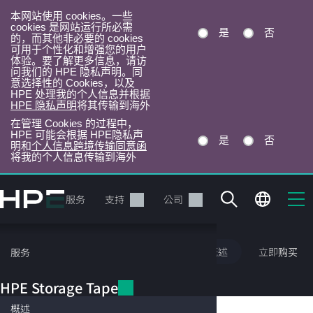
本网站使用 cookies。一些
cookies 是网站运行所必需
是
否
的，而其他非必要的 cookies
可用于个性化和增强您的用户
体验。要了解更多信息，请访
问我们的 HPE 隐私声明。同
意选择性的 Cookies，以及
HPE 处理我的个人信息并根据
HPE 隐私声明
将其传输到海外
在管理 Cookies 的过程中，
HPE 可能会根据 HPE隐私声
是
否
明和
个人信息跨境传输同意函
将我的个人信息传输到海外
跳
转
产品
服务
支持
公司
到
主
目
HPE Storage Tape
概述
立即购买
服务
录
HP
HPE Storage Tape
概述