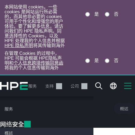
本网站使用 cookies。一些
cookies 是网站运行所必需
是
否
的，而其他非必要的 cookies
可用于个性化和增强您的用户
体验。要了解更多信息，请访
问我们的 HPE 隐私声明。同
意选择性的 Cookies，以及
HPE 处理我的个人信息并根据
HPE 隐私声明
将其传输到海外
在管理 Cookies 的过程中，
HPE 可能会根据 HPE隐私声
是
否
明和
个人信息跨境传输同意函
将我的个人信息传输到海外
跳
转
产品
服务
支持
公司
到
主
目
网络安全
概述
服务
录
面
网络安全
概述