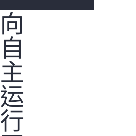
向
您的购物车目前是空的
自
前往 HPE 商店浏览、配置和订购。
主
立即购买
运
行