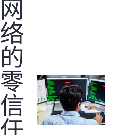
网
络
的
零
信
任