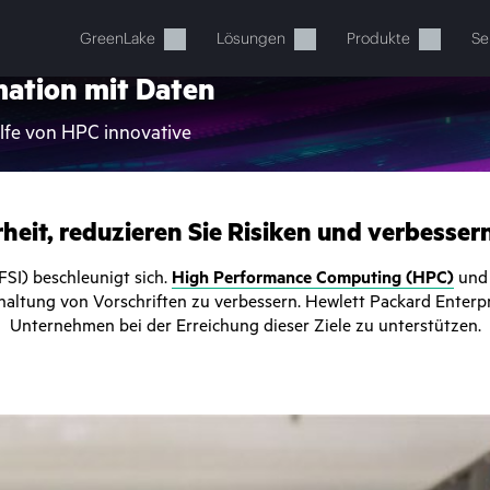
GreenLake
Lösungen
Produkte
Se
ation mit Daten
ilfe von HPC innovative
heit, reduzieren Sie Risiken und verbessern
FSI) beschleunigt sich.
High Performance Computing (HPC)
un
inhaltung von Vorschriften zu verbessern. Hewlett Packard Enter
Ihr Warenkorb ist aktuell leer
Unternehmen bei der Erreichung dieser Ziele zu unterstützen.
 Sie den HPE Store zum Stöbern, Konfigurieren und B
Jetzt kaufen