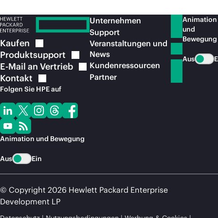
Animation
Unternehmen
und
Support
Bewegung
Kaufen
Veranstaltungen und
Produktsupport
News
Aus
E
Kundenressourcen
E-Mail an
Vertrieb
Partner
Kontakt
Folgen Sie HPE auf
Animation und Bewegung
Aus
Ein
© Copyright 2026 Hewlett Packard Enterprise
Development LP