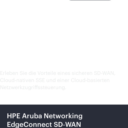
Entdecken Sie unseren
umfassenden Ansatz für
SASE und Zero Trust
Erleben Sie die Vorteile eines sicheren
SD-WAN
,
Cloud-nativen SSE und einer Cloud-basierten
Netzwerkzugriffssteuerung.
HPE Aruba Networking
EdgeConnect SD‑WAN