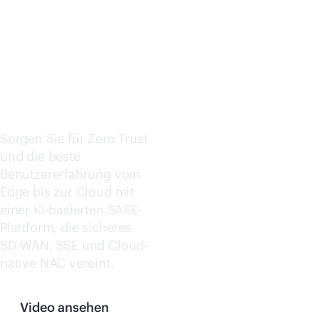
Jetzt kaufen
UNIFIED
SASE
Sorgen Sie für Zero Trust
und die beste
Benutzererfahrung vom
Edge bis zur Cloud mit
einer KI-basierten SASE-
Plattform, die sicheres
SD-WAN
, SSE und Cloud-
native NAC vereint.
Video ansehen