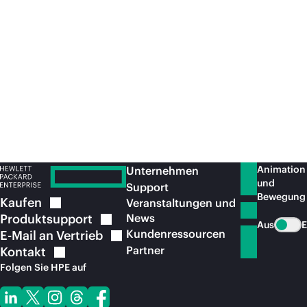
HPE
Unternehmen dabei, ihre
unt
Virtualisierungsstrategie zu modernisieren
KI 
und die KI-Ergebnisse mit einer flexiblen
Betriebsplattform zu beschleunigen.
Lesen Sie die
Pressemitteilung
Le
Animation
Unternehmen
und
Support
Bewegung
Kaufen
Veranstaltungen und
Produktsupport
News
Aus
E
Kundenressourcen
E-Mail an
Vertrieb
Partner
Kontakt
Folgen Sie HPE auf