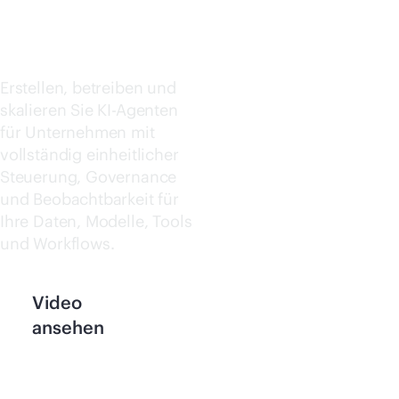
AI
Jetzt kaufen
Erstellen, betreiben und
skalieren Sie KI-Agenten
für Unternehmen mit
vollständig einheitlicher
Steuerung, Governance
und Beobachtbarkeit für
Ihre Daten, Modelle, Tools
und Workflows.
Video
ansehen