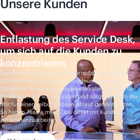
Unsere Kunden
Entlastung des Service Desk,
um sich auf die Kunden zu
konzentrieren
Durch die Auslagerung wiederholbarer Aufgaben
auf HPE Private Cloud AI beschleunigt Klein
Computer Systems die Angebotserstellung von 15–
20 Minuten auf 45 Sekunden und sorgt rund um die
Uhr für einen reibungslosen Ablauf der Antworten.
So haben Teams mehr Zeit, direkt mit Kunden
zusammenzuarbeiten.