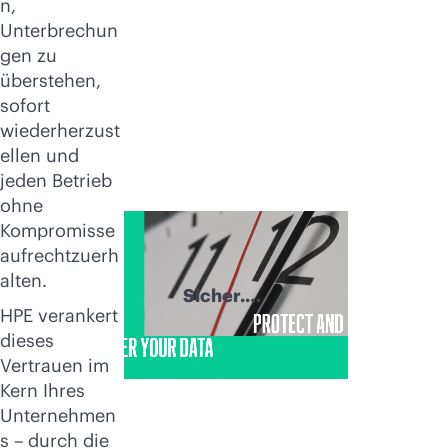
n,
Unterbrechun
gen zu
überstehen,
sofort
wiederherzust
ellen und
jeden Betrieb
ohne
Kompromisse
aufrechtzuerh
alten.
Sicher.
HPE verankert
Wiederherstellen.
dieses
Erfolg haben.
Vertrauen im
Kern Ihres
Unternehmen
s – durch die