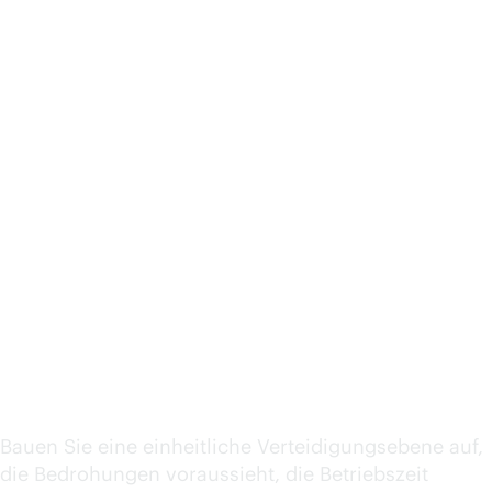
Kontinuität in
Maschinengeschwindig
keit: Warum
Unternehmen eine
Kontrollebene für
Ausfallsicherheit
benötigen
Bauen Sie eine einheitliche Verteidigungsebene auf,
die Bedrohungen voraussieht, die Betriebszeit