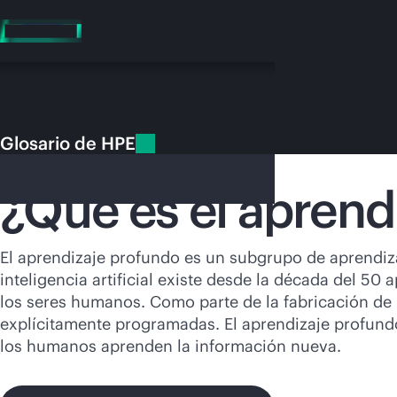
Saltar
al
contenido
principal
Glosario de HPE
Glosario de HPE
Aprendizaje profundo
¿Qué es el aprend
En e
El aprendizaje profundo es un subgrupo de aprendizaj
inteligencia artificial existe desde la década del 5
Dirígete a la tiend
los seres humanos. Como parte de la fabricación de
explícitamente programadas. El aprendizaje profund
los humanos aprenden la información nueva.