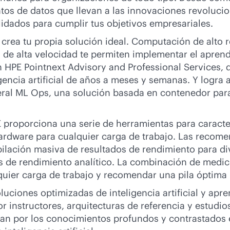
os de datos que llevan a las innovaciones revolucion
alidados para cumplir tus objetivos empresariales.
crea tu propia solución ideal. Computación de alto r
d de alta velocidad te permiten implementar el apren
HPE Pointnext Advisory and Professional Services, qu
encia artificial de años a meses y semanas. Y logra 
meral ML Ops, una solución basada en contenedor para
proporciona una serie de herramientas para caracter
ardware para cualquier carga de trabajo. Las recom
ilación masiva de resultados de rendimiento para di
os de rendimiento analítico. La combinación de medi
quier carga de trabajo y recomendar una pila óptima 
oluciones optimizadas de inteligencia artificial y ap
por instructores, arquitecturas de referencia y estud
n por los conocimientos profundos y contrastados en 