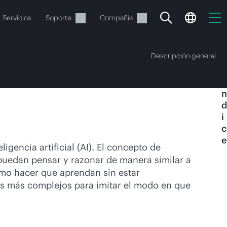
Servicios
Soporte
Compañía
Descripción general
Í
n
d
i
c
e
vacía
gencia artificial (AI). El concepto de
 puedan pensar y razonar de manera similar a
 realizar el pedido.
mo hacer que aprendan sin estar
os más complejos para imitar el modo en que