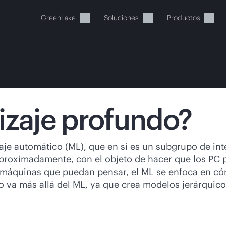
GreenLake
Soluciones
Productos
izaje profundo?
stos momentos, tu cesta está 
e automático (ML), que en sí es un subgrupo de inteli
0 aproximadamente, con el objeto de hacer que los PC
a de HPE para encontrar lo que buscas, configurarlo y
 máquinas que puedan pensar, el ML se enfoca en có
o va más allá del ML, ya que crea modelos jerárquic
Comprar ahora