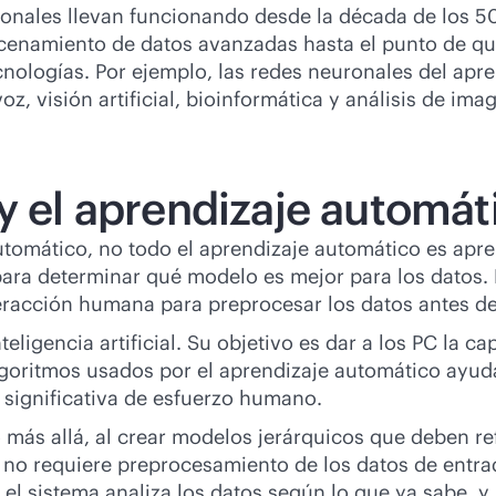
onales llevan funcionando desde la década de los 50
enamiento de datos avanzadas hasta el punto de que
nologías. Por ejemplo, las redes neuronales del apre
z, visión artificial, bioinformática y análisis de im
y el aprendizaje automát
tomático, no todo el aprendizaje automático es apr
ara determinar qué modelo es mejor para los datos. 
eracción humana para preprocesar los datos antes de 
eligencia artificial. Su objetivo es dar a los PC la 
lgoritmos usados por el aprendizaje automático ayud
 significativa de esfuerzo humano.
más allá, al crear modelos jerárquicos que deben re
no requiere preprocesamiento de los datos de entrad
 el sistema analiza los datos según lo que ya sabe, y