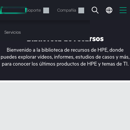
Saltar
al
Servicios
Soporte
Compañía
contenido
principal
Servicios
Biblioteca de recursos
Bienvenido a la biblioteca de recursos de HPE, donde
puedes explorar vídeos, informes, estudios de casos y más,
para conocer los últimos productos de HPE y temas de TI.
En estos momentos, tu
cesta está vacía
Dirígete a la tienda de HPE para encontrar lo
que buscas, configurarlo y realizar el pedido.