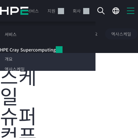
주
요
제품
서비스
지원
회사
콘
텐
츠
HPE Cray Supercomputing
개요
엑사스케일
서비스
로
건
엑사
HPE Cray Supercomputing
너
뛰
개요
기
스케
엑사스케일
현재 장바구니가 비어있습니다
일
HPE Store에서 검색하고 구성한 다음 주문하십시오.
슈퍼
지금 구매하기
컴퓨