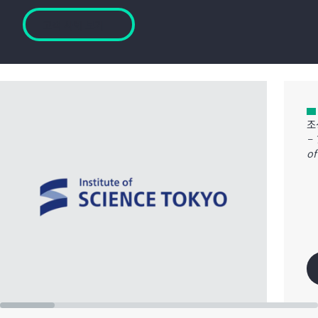
고객 사례 보기
조
– 
of