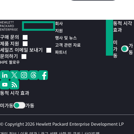
동적 시각
회사
효과
지원
구매
문의
행사 및 뉴스
미
제품
지원
고객 관련 자료
가
가
세일즈 이메일
보내기
동
파트너
동
문의하기
HPE 팔로우
동적 시각 효과
미가동
가동
© Copyright 2026 Hewlett Packard Enterprise Development LP
개인 정보
이용 약관
광고 선택 사항 및 쿠키
사이트맵