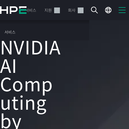
주
요
제품
서비스
지원
회사
콘
텐
츠
AI(인공 지능) 솔루션
서비스
로
NVIDIA
건
너
뛰
AI
기
Comp
현재 장바구니가 비어있습니다
HPE Store에서 검색하고 구성한 다음 주문하십시오.
uting
지금 구매하기
by