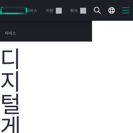
주
요
제품
서비스
지원
회사
콘
텐
츠
HPE 고객 성공
서비스
로
사례
건
디
너
뛰
기
지
현재 장바구니가 비어있습니다
털
HPE Store에서 검색하고 구성한 다음 주문하십시오.
지금 구매하기
게