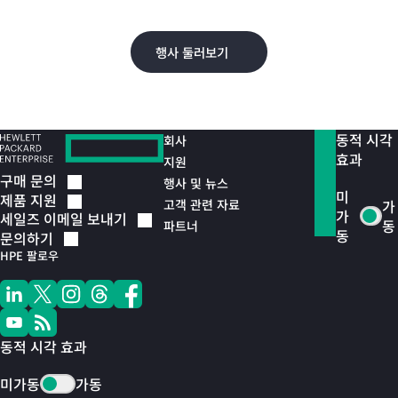
오.
행사 둘러보기
동적 시각
회사
효과
지원
구매
문의
행사 및 뉴스
미
제품
지원
고객 관련 자료
가
가
세일즈 이메일
보내기
동
파트너
동
문의하기
HPE 팔로우
동적 시각 효과
미가동
가동