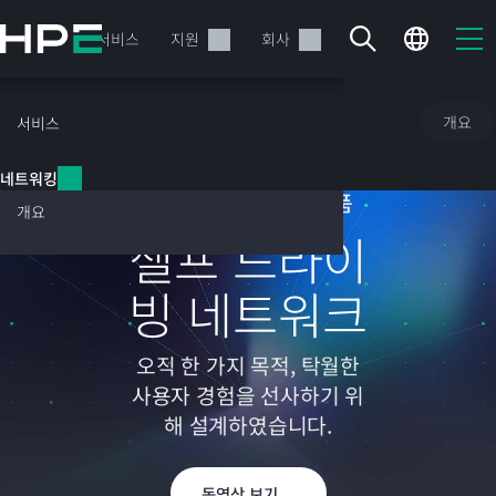
주
요
제품
서비스
지원
회사
콘
텐
츠
네트워킹
개요
서비스
로
건
네트워킹
너
HPE Networking 제품
뛰
개요
기
셀프 드라이
빙 네트워크
현재 장바구니가 비어있습니다
HPE Store에서 검색하고 구성한 다음 주문하십시오.
오직 한 가지 목적, 탁월한
사용자 경험을 선사하기 위
지금 구매하기
해 설계하였습니다.
동영상 보기