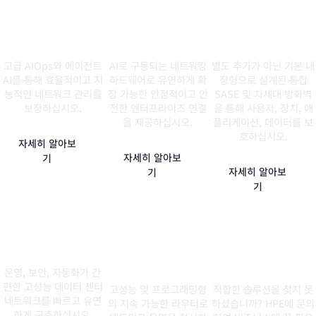
AIOps
유선 및 무선
보안
고급 AIOps와 에이전트
AI로 구동되는 네트워킹
별도 추가가 아닌 기본 내
AI를 통해 효율적이고 지
하드웨어로 유연하게 확
장형으로 설계된 통합
능적인 네트워크 관리를
장 가능한 안정적이고 안
SASE 및 차세대 방화벽
보장하십시오.
전한 엔터프라이즈 연결
을 통해 사용자, 장치, 애
을 제공하십시오.
플리케이션, 데이터를 보
호하십시오.
자세히 알아보
자세히 알아보
기
자세히 알아보
기
기
데이터 센터
AI 네이티브 라우
도움이 더 필요하
터
십니까?
운영, 보안, 자동화가 간
편한 고성능 데이터 센터
고성능 및 프로그래밍형
적합한 솔루션을 찾지 못
네트워크를 빠르고 유연
의 지속 가능한 라우터로
하셨습니까? HPE에 문의
하게 구축하십시오.