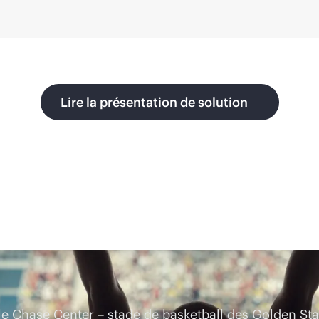
Lire la présentation de solution
 le Chase Center – stade de basketball des Golden Sta