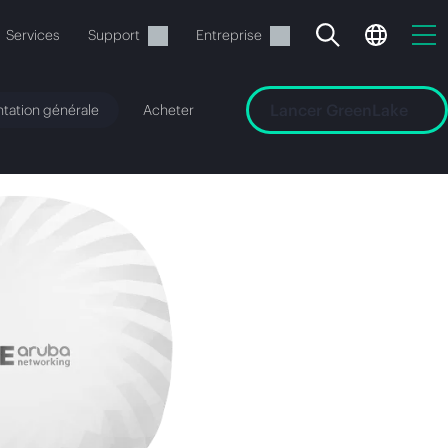
Services
Support
Entreprise
Lancer GreenLake
tation générale
Acheter
ide
t commander.