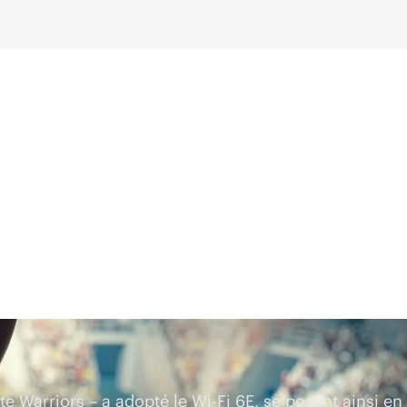
te Warriors – a adopté le
Wi-Fi
6E, se posant ainsi en