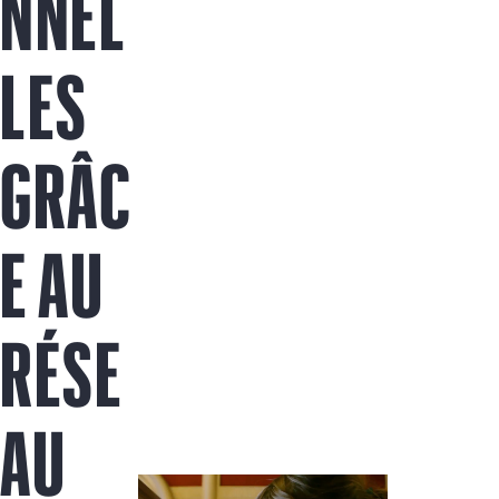
NNEL
LES
GRÂC
E AU
RÉSE
AU