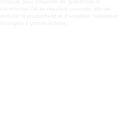
conçues pour simplifier les opérations et
transformer l’IA en résultats concrets, afin de
stimuler la productivité et d’accélérer l’obtention
d’insights à grande échelle.
HPE Morpheus Software
H
Unifiez le provisionnement, l’automatisation
Sim
et la gouvernance du cloud hybride sur
une