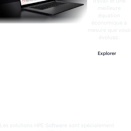
travail et une
meilleure
équation
économique à
mesure que vous
évoluez.
Explorer
Découvrir les HPE Software
pour les opérations de cloud
hybride
Les solutions HPE Software sont spécialement