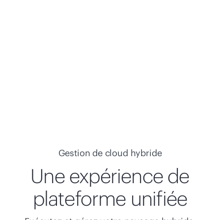
n’importe quel hyperviseur, plateforme de
gui
conteneurs ou cloud.
int
En savoir plus
Gestion de cloud hybride
Une expérience de
plateforme unifiée