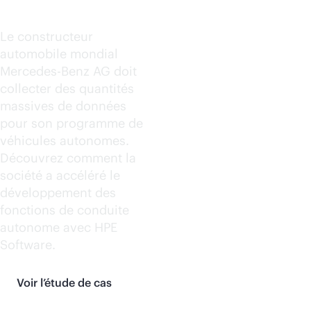
Benz AG
Le constructeur
automobile mondial
Mercedes-Benz AG doit
collecter des quantités
massives de données
pour son programme de
véhicules autonomes.
Découvrez comment la
société a accéléré le
développement des
fonctions de conduite
autonome avec HPE
Software.
Voir l’étude de cas