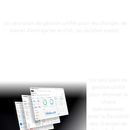
confiance
Un seul plan de gestion unifié pour les charges de
travail d’entreprise et d’IA, où qu’elles soient.
HPE Clou
dOps
Software
Un seul plan de
gestion unifié
pour éliminer le
chaos
opérationnel,
avec la flexibilité
des charges de