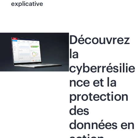
explicative
Découvrez
la
cyberrésilie
nce et la
protection
des
données en