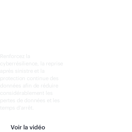
SOFTWA
Acheter maintenant
RE
Renforcez la
cyberrésilience, la reprise
après sinistre et la
protection continue des
données afin de réduire
considérablement les
pertes de données et les
temps d’arrêt.
Voir la vidéo