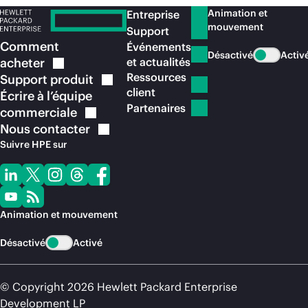
Animation et
Entreprise
mouvement
Support
Comment
Événements
Désactivé
Activ
acheter
et actualités
Ressources
Support
produit
client
Écrire à l’équipe
Partenaires
commerciale
Nous
contacter
Suivre HPE sur
Animation et mouvement
Désactivé
Activé
© Copyright 2026 Hewlett Packard Enterprise
Development LP